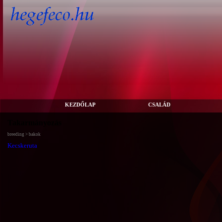
KEZDŐLAP
CSALÁD
Takarmányozás
breeding > bakok
Kecskeruta